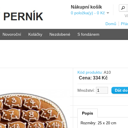
Nákupní košík
0 položka(y) - 0 Kč
V
Domů
Přán
Novoroční
Koláčky
Nezdobené
S fondánem
Kód produktu:
A10
Cena: 334 Kč
Množství:
Popis
Rozměry: 25 x 20 cm