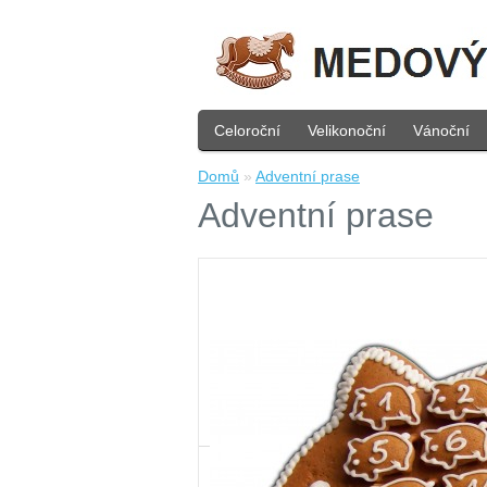
Celoroční
Velikonoční
Vánoční
Domů
»
Adventní prase
Adventní prase